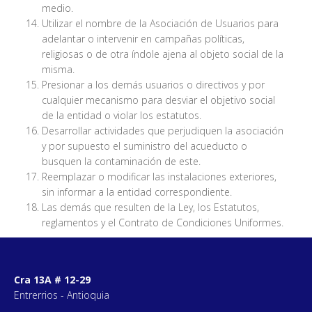
medio.
Utilizar el nombre de la Asociación de Usuarios para
adelantar o intervenir en campañas políticas,
religiosas o de otra índole ajena al objeto social de la
misma.
Presionar a los demás usuarios o directivos y por
cualquier mecanismo para desviar el objetivo social
de la entidad o violar los estatutos.
Desarrollar actividades que perjudiquen la asociación
y por supuesto el suministro del acueducto o
busquen la contaminación de este.
Reemplazar o modificar las instalaciones exteriores,
sin informar a la entidad correspondiente.
Las demás que resulten de la Ley, los Estatutos,
reglamentos y el Contrato de Condiciones Uniformes.
Cra 13A # 12-29
Entrerrios - Antioquia